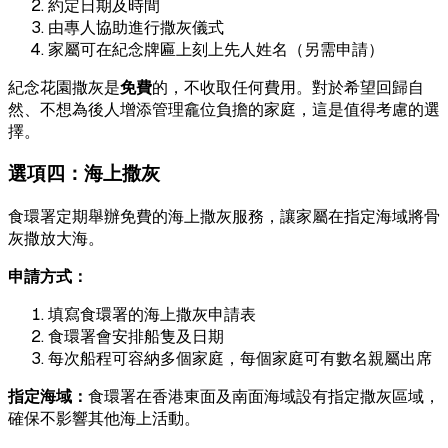
約定日期及時間
由專人協助進行撒灰儀式
家屬可在紀念牌匾上刻上先人姓名（另需申請）
紀念花園撒灰是
免費
的，不收取任何費用。對於希望回歸自
然、不想為後人增添管理龕位負擔的家庭，這是值得考慮的選
擇。
選項四：海上撒灰
食環署定期舉辦免費的海上撒灰服務，讓家屬在指定海域將骨
灰撒放大海。
申請方式：
填寫食環署的海上撒灰申請表
食環署會安排船隻及日期
每次船程可容納多個家庭，每個家庭可有數名親屬出席
指定海域：
食環署在香港東面及南面海域設有指定撒灰區域，
確保不影響其他海上活動。