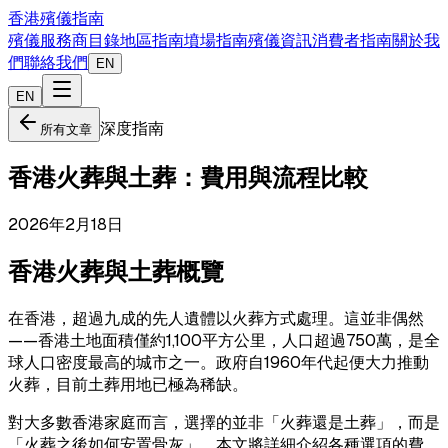
香港殯儀指南
殯儀服務商目錄
地區指南
墳場指南
殯儀資訊
消費者指南
關於我
們
聯絡我們
EN
EN
深度指南
所有文章
香港火葬與土葬：費用與流程比較
2026年2月18日
香港火葬與土葬概覽
在香港，超過九成的先人遺體以火葬方式處理。這並非偶然
——香港土地面積僅約1,100平方公里，人口超過750萬，是全
球人口密度最高的城市之一。政府自1960年代起便大力推動
火葬，目前土葬用地已極為稀缺。
對大多數香港家庭而言，選擇的並非「火葬還是土葬」，而是
「火葬之後如何安置骨灰」。本文將詳細介紹各種選項的費