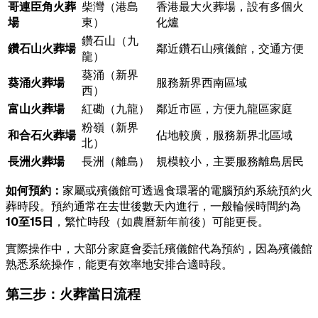
哥連臣角火葬
柴灣（港島
香港最大火葬場，設有多個火
場
東）
化爐
鑽石山（九
鑽石山火葬場
鄰近鑽石山殯儀館，交通方便
龍）
葵涌（新界
葵涌火葬場
服務新界西南區域
西）
富山火葬場
紅磡（九龍）
鄰近市區，方便九龍區家庭
粉嶺（新界
和合石火葬場
佔地較廣，服務新界北區域
北）
長洲火葬場
長洲（離島）
規模較小，主要服務離島居民
如何預約：
家屬或殯儀館可透過食環署的電腦預約系統預約火
葬時段。預約通常在去世後數天內進行，一般輪候時間約為
10至15日
，繁忙時段（如農曆新年前後）可能更長。
實際操作中，大部分家庭會委託殯儀館代為預約，因為殯儀館
熟悉系統操作，能更有效率地安排合適時段。
第三步：火葬當日流程