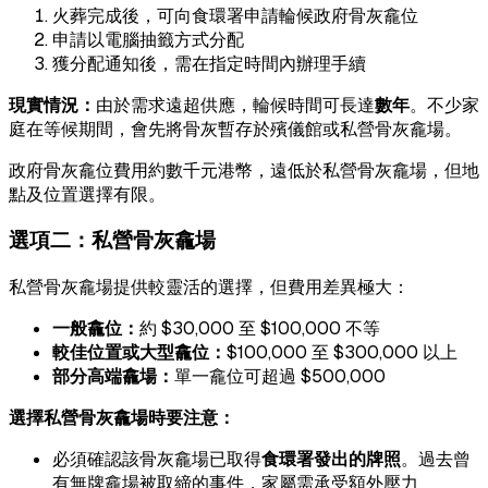
火葬完成後，可向食環署申請輪候政府骨灰龕位
申請以電腦抽籤方式分配
獲分配通知後，需在指定時間內辦理手續
現實情況：
由於需求遠超供應，輪候時間可長達
數年
。不少家
庭在等候期間，會先將骨灰暫存於殯儀館或私營骨灰龕場。
政府骨灰龕位費用約數千元港幣，遠低於私營骨灰龕場，但地
點及位置選擇有限。
選項二：私營骨灰龕場
私營骨灰龕場提供較靈活的選擇，但費用差異極大：
一般龕位：
約 $30,000 至 $100,000 不等
較佳位置或大型龕位：
$100,000 至 $300,000 以上
部分高端龕場：
單一龕位可超過 $500,000
選擇私營骨灰龕場時要注意：
必須確認該骨灰龕場已取得
食環署發出的牌照
。過去曾
有無牌龕場被取締的事件，家屬需承受額外壓力