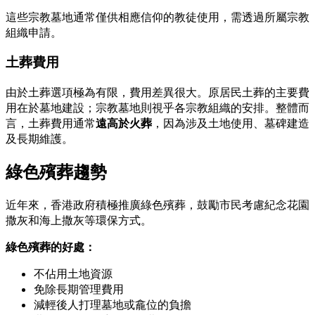
這些宗教墓地通常僅供相應信仰的教徒使用，需透過所屬宗教
組織申請。
土葬費用
由於土葬選項極為有限，費用差異很大。原居民土葬的主要費
用在於墓地建設；宗教墓地則視乎各宗教組織的安排。整體而
言，土葬費用通常
遠高於火葬
，因為涉及土地使用、墓碑建造
及長期維護。
綠色殯葬趨勢
近年來，香港政府積極推廣綠色殯葬，鼓勵市民考慮紀念花園
撒灰和海上撒灰等環保方式。
綠色殯葬的好處：
不佔用土地資源
免除長期管理費用
減輕後人打理墓地或龕位的負擔