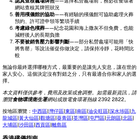
認真查核龕場牌照
——選擇私營龕場前，務必在食環署
網站查核其牌照狀況
善用殯儀館的協助
——有經驗的殯儀館可協助處理火葬
預約、許可證申領等繁瑣手續
考慮綠色殯葬
——紀念花園和海上撒灰不但免費，也能
減輕後人的長期負擔
不要被銷售壓力影響判斷
——部分私營龕場可能用「快
將售罄」等說法催促你做決定，請保持冷靜，花時間比
較
無論你最終選擇哪種方式，最重要的是讓先人安息，讓在世的
家人安心。這個決定沒有對錯之分，只有最適合你和家人的選
擇。
本文資料僅供參考，費用及政策或會調整。如需最新資訊，請
瀏覽
食物環境衛生署
網站或致電食環署熱線 2392 2822。
按地區瀏覽：
中西區
|
灣仔區
|
東區
|
南區
|
油尖旺區
|
深水埗區
|
九
龍城區
|
黃大仙區
|
觀塘區
|
葵青區
|
荃灣區
|
屯門區
|
元朗區
|
北區
|
大埔區
|
沙田區
|
西貢區
|
離島區
香港殯儀指南