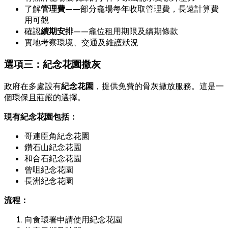
了解
管理費
——部分龕場每年收取管理費，長遠計算費
用可觀
確認
續期安排
——龕位租用期限及續期條款
實地考察環境、交通及維護狀況
選項三：紀念花園撒灰
政府在多處設有
紀念花園
，提供免費的骨灰撒放服務。這是一
個環保且莊嚴的選擇。
現有紀念花園包括：
哥連臣角紀念花園
鑽石山紀念花園
和合石紀念花園
曾咀紀念花園
長洲紀念花園
流程：
向食環署申請使用紀念花園