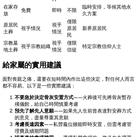
在家存
臨時安排，等候其他永
免費
即時
不限
放
久方案
僅限
原居民
視乎
視乎情況
原居
新界原居民
土葬
情況
民
宗教墓
視乎
僅限
視乎宗教組織
特定宗教信仰人士
地土葬
情況
信徒
給家屬的實用建議
面對喪親之痛，還要在短時間內作出這些決定，對任何人而言
都不容易。以下是一些實際建議：
不要急於決定骨灰安置方式
——火葬後可先將骨灰暫存
殯儀館，給自己時間慎重考慮
預先了解先人意願
——如果先人生前曾表達對安葬方式
的意見，盡量尊重其意願
考慮長遠因素
——私營龕位雖能即時安置，但需考慮管
理費及續期問題