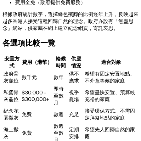
費用全免（政府提供免費服務）
根據政府統計數字，選擇綠色殯葬的比例逐年上升，反映越來
越多香港人接受這種回歸自然的理念。政府亦設有「無盡思
念」網站，供家屬在網上建立紀念網頁，寄託哀思。
各選項比較一覽
安置方
輪候
供應
費用（港幣）
適合對象
式
時間
情況
政府骨
供不
希望有固定安置地點、
數千元
數年
灰龕位
應求
不介意等候的家庭
即時
私營骨
視乎
希望盡快安置、預算較
$30,000 -
至數
灰龕位
$300,000+
龕場
充裕的家庭
月
紀念花
接受環保方式、不需固
免費
數週
充足
園撒灰
定拜祭地點的家庭
數週
海上撒
定期
希望先人回歸自然的家
免費
至數
灰
安排
庭
月