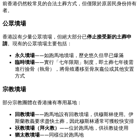
前香港仍然較常見的合法土葬方式，但僅限於原居民身份持有
者。
公眾墳場
香港設有少量公眾墳場，但絕大部分已
停止接受新的土葬申
請
。現有的公眾墳場主要包括：
永久墳場
——如跑馬地墳場，歷史悠久但早已爆滿
臨時墳場
——實行「七年限期」制度，即土葬七年後需
進行撿骨（執骨），將骨殖遷移至骨灰龕位或其他安置
方式
宗教墳場
部分宗教團體在香港擁有專用墓地：
回教墳場
——跑馬地設有回教墳場，供穆斯林使用。伊
斯蘭教義要求盡快土葬，因此穆斯林通常可獲較快安排
祆教墳場（拜火教）
——位於跑馬地，供祆教徒使用
猶太教墳場
——同樣位於跑馬地