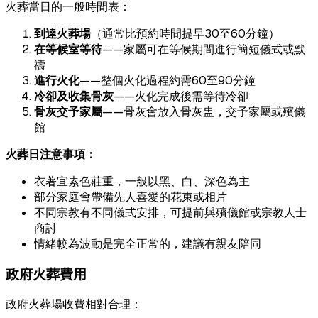
火葬當日的一般時間表：
到達火葬場
（通常比預約時間提早30至60分鐘）
在等候室等待
——家屬可在等候期間進行簡短儀式或默
禱
進行火化
——整個火化過程約需60至90分鐘
冷卻及收集骨灰
——火化完成後需等待冷卻
骨灰交予家屬
——骨灰會放入骨灰盅，交予家屬或殯儀
館
火葬日注意事項：
衣著宜素色莊重，一般以黑、白、深色為主
部分家庭會帶備先人喜愛的花束或相片
不同宗教有不同儀式安排，可提前與殯儀館或宗教人士
商討
情緒較為波動是完全正常的，建議有親友陪同
政府火葬費用
政府火葬場收費相對合理：