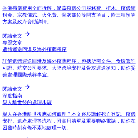
香港殯儀費用全面拆解，涵蓋殯儀公司服務費、棺木、殯儀館
租金、宗教儀式、火化費、骨灰龕位等開支項目，附三種預算
方案及政府資助詳情。
閱讀全文
專題文章
遺體運送回港及海外殯葬程序
詳解遺體運送回港及海外殯葬程序，包括所需文件、食環署許
可證、航空公司要求、大陸跨境安排及骨灰運送須知，助你妥
善處理國際殯葬事宜。
閱讀全文
深度指南
親人離世後的處理步驟
親人在香港離世後應如何處理？本文逐步講解死亡登記、殯儀
安排、遺產處理等流程，附實用清單及重要聯絡電話，助你在
困難時刻有條不紊地處理一切。