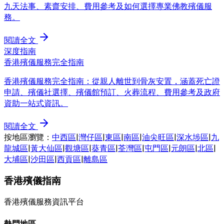
九天法事、素齋安排、費用參考及如何選擇專業佛教殯儀服
務。
閱讀全文
深度指南
香港殯儀服務完全指南
香港殯儀服務完全指南：從親人離世到骨灰安置，涵蓋死亡證
申請、殯儀社選擇、殯儀館預訂、火葬流程、費用參考及政府
資助一站式資訊。
閱讀全文
按地區瀏覽：
中西區
|
灣仔區
|
東區
|
南區
|
油尖旺區
|
深水埗區
|
九
龍城區
|
黃大仙區
|
觀塘區
|
葵青區
|
荃灣區
|
屯門區
|
元朗區
|
北區
|
大埔區
|
沙田區
|
西貢區
|
離島區
香港殯儀指南
香港殯儀服務資訊平台
熱門地區