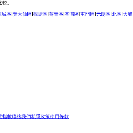
比較。
龍城區
|
黃大仙區
|
觀塘區
|
葵青區
|
荃灣區
|
屯門區
|
元朗區
|
北區
|
大埔
度指數
聯絡我們
私隱政策
使用條款