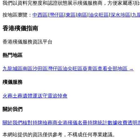
我們以資料完整度和認證狀態展示殯儀服務商，方便家屬逐項
按地區瀏覽：
中西區
|
灣仔區
|
東區
|
南區
|
油尖旺區
|
深水埗區
|
九
香港殯儀指南
香港殯儀服務資訊平台
熱門地區
九龍城區
南區
沙田區
灣仔區
油尖旺區
葵青區
查看全部地區 →
殯儀服務
火葬
土葬
遺體運送
守靈
追悼會
關於我們
關於我們
核對持牌殮葬商
全港殯儀名冊
持牌統計數據
收費透明
本網站提供的資訊僅供參考，不構成任何專業建議。