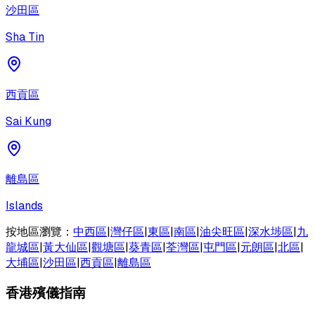
沙田區
Sha Tin
西貢區
Sai Kung
離島區
Islands
按地區瀏覽：
中西區
|
灣仔區
|
東區
|
南區
|
油尖旺區
|
深水埗區
|
九
龍城區
|
黃大仙區
|
觀塘區
|
葵青區
|
荃灣區
|
屯門區
|
元朗區
|
北區
|
大埔區
|
沙田區
|
西貢區
|
離島區
香港殯儀指南