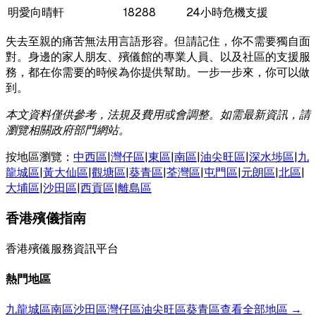
明愛向晴軒
18288
24小時危機支援
失去至親的痛苦無法用言語形容。但請記住，你不需要獨自面
對。身邊的家人朋友、殯儀館的專業人員、以及社區的支援服
務，都在你需要的時候為你提供幫助。一步一步來，你可以做
到。
本文資料僅供參考，法規及費用或會調整。如需最新資訊，請
瀏覽相關政府部門網站。
按地區瀏覽：
中西區
|
灣仔區
|
東區
|
南區
|
油尖旺區
|
深水埗區
|
九
龍城區
|
黃大仙區
|
觀塘區
|
葵青區
|
荃灣區
|
屯門區
|
元朗區
|
北區
|
大埔區
|
沙田區
|
西貢區
|
離島區
香港殯儀指南
香港殯儀服務資訊平台
熱門地區
九龍城區
南區
沙田區
灣仔區
油尖旺區
葵青區
查看全部地區 →