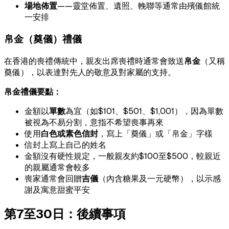
場地佈置
——靈堂佈置、遺照、輓聯等通常由殯儀館統
一安排
帛金（奠儀）禮儀
在香港的喪禮傳統中，親友出席喪禮時通常會致送
帛金
（又稱
奠儀），以表達對先人的敬意及對家屬的支持。
帛金禮儀要點：
金額以
單數
為宜（如$101、$501、$1,001），因為單數
被視為不易分割，意指不希望喪事再來
使用
白色或素色信封
，寫上「奠儀」或「帛金」字樣
信封上寫上自己的姓名
金額沒有硬性規定，一般親友約$100至$500，較親近
的親屬通常會較多
喪家通常會回贈
吉儀
（內含糖果及一元硬幣），以示感
謝及寓意甜蜜平安
第7至30日：後續事項