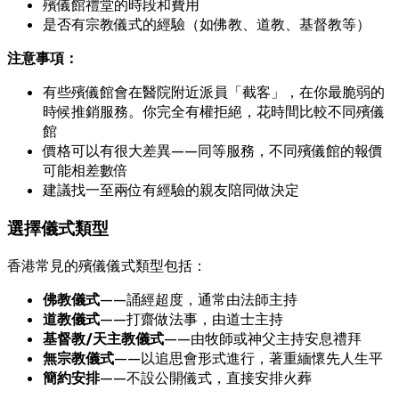
殯儀館禮堂的時段和費用
是否有宗教儀式的經驗（如佛教、道教、基督教等）
注意事項：
有些殯儀館會在醫院附近派員「截客」，在你最脆弱的
時候推銷服務。你完全有權拒絕，花時間比較不同殯儀
館
價格可以有很大差異——同等服務，不同殯儀館的報價
可能相差數倍
建議找一至兩位有經驗的親友陪同做決定
選擇儀式類型
香港常見的殯儀儀式類型包括：
佛教儀式
——誦經超度，通常由法師主持
道教儀式
——打齋做法事，由道士主持
基督教/天主教儀式
——由牧師或神父主持安息禮拜
無宗教儀式
——以追思會形式進行，著重緬懷先人生平
簡約安排
——不設公開儀式，直接安排火葬