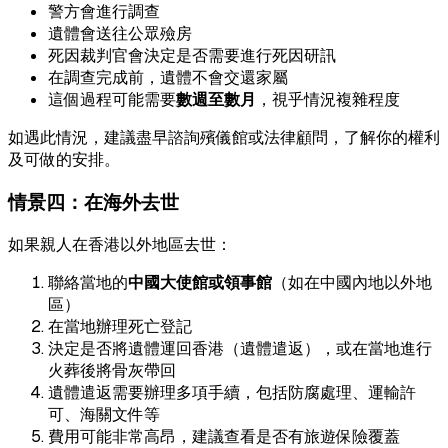
警方會進行調查
遺體會送往公眾殮房
死因裁判官會決定是否需要進行死因研訊
在調查完成前，遺體不會交還家屬
這個過程可能需要
數週至數月
，視乎情況複雜程度
如遇此情況，建議盡早諮詢殯儀館或法律顧問，了解你的權利
及可做的安排。
情景四：在海外去世
如果親人在香港以外地區去世：
聯絡當地的
中國大使館或領事館
（如在中國內地以外地
區）
在當地辦理死亡登記
決定是否將遺體運回香港（遺體遣返），或在當地進行
火葬後將骨灰帶回
遺體遣返需要辦理多項手續，包括防腐處理、運輸許
可、海關文件等
費用可能非常高昂，建議查看是否有旅遊保險覆蓋