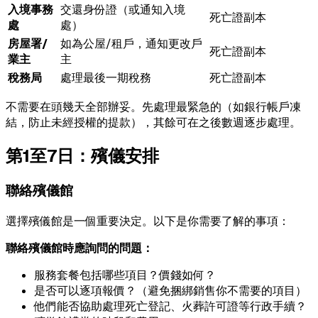
入境事務
交還身份證（或通知入境
死亡證副本
處
處）
房屋署/
如為公屋/租戶，通知更改戶
死亡證副本
業主
主
稅務局
處理最後一期稅務
死亡證副本
不需要在頭幾天全部辦妥。先處理最緊急的（如銀行帳戶凍
結，防止未經授權的提款），其餘可在之後數週逐步處理。
第1至7日：殯儀安排
聯絡殯儀館
選擇殯儀館是一個重要決定。以下是你需要了解的事項：
聯絡殯儀館時應詢問的問題：
服務套餐包括哪些項目？價錢如何？
是否可以逐項報價？（避免捆綁銷售你不需要的項目）
他們能否協助處理死亡登記、火葬許可證等行政手續？