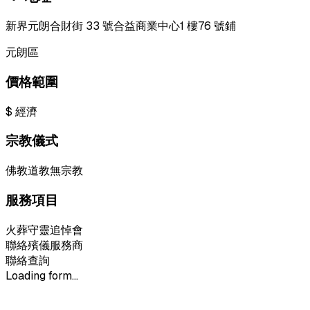
新界元朗合財街 33 號合益商業中心1 樓76 號鋪
元朗區
價格範圍
$
經濟
宗教儀式
佛教
道教
無宗教
服務項目
火葬
守靈
追悼會
聯絡殯儀服務商
聯絡查詢
Loading form...