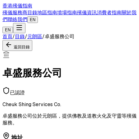
香港殯儀指南
殯儀服務商目錄
地區指南
墳場指南
殯儀資訊
消費者指南
關於我
們
聯絡我們
EN
EN
首頁
/
目錄
/
元朗區
/
卓盛服務公司
返回目錄
卓盛服務公司
已認證
Cheuk Shing Services Co.
卓盛服務公司位於元朗區，提供佛教及道教火化及守靈等殯儀
服務。
地址