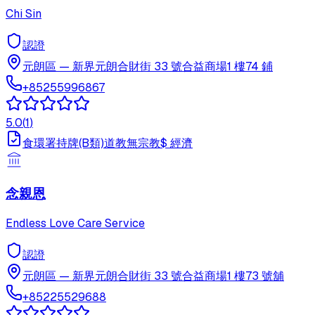
Chi Sin
認證
元朗區
—
新界元朗合財街 33 號合益商場1 樓74 鋪
+85255996867
5.0
(
1
)
食環署持牌(B類)
道教
無宗教
$
經濟
念親恩
Endless Love Care Service
認證
元朗區
—
新界元朗合財街 33 號合益商場1 樓73 號舖
+85225529688