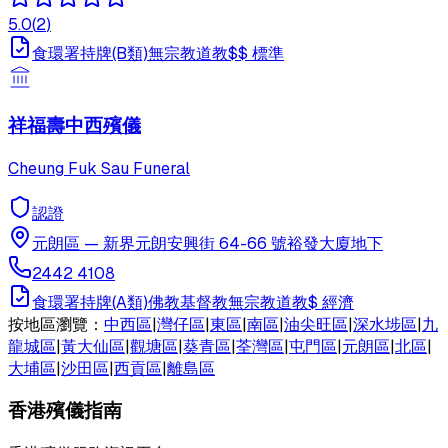
5.0
(
2
)
食環署持牌(B類)
無宗教
道教
$$
標準
祥福壽中西殯儀
Cheung Fuk Sau Funeral
認證
元朗區
—
新界元朗安興街 64-66 號裕發大廈地下
2442 4108
食環署持牌(A類)
佛教
基督教
無宗教
道教
$
經濟
按地區瀏覽：
中西區
|
灣仔區
|
東區
|
南區
|
油尖旺區
|
深水埗區
|
九
龍城區
|
黃大仙區
|
觀塘區
|
葵青區
|
荃灣區
|
屯門區
|
元朗區
|
北區
|
大埔區
|
沙田區
|
西貢區
|
離島區
香港殯儀指南