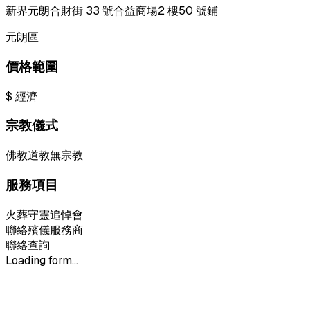
新界元朗合財街 33 號合益商場2 樓50 號鋪
元朗區
價格範圍
$
經濟
宗教儀式
佛教
道教
無宗教
服務項目
火葬
守靈
追悼會
聯絡殯儀服務商
聯絡查詢
Loading form...