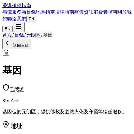
香港殯儀指南
殯儀服務商目錄
地區指南
墳場指南
殯儀資訊
消費者指南
關於我
們
聯絡我們
EN
EN
首頁
/
目錄
/
元朗區
/
基因
返回目錄
基因
已認證
Kei Yan
基因位於元朗區，提供佛教及道教火化及守靈等殯儀服務。
地址