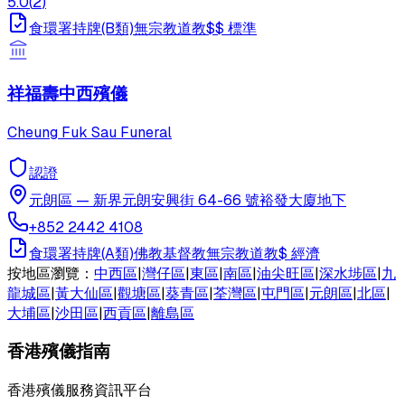
5.0
(
2
)
食環署持牌(B類)
無宗教
道教
$$
標準
祥福壽中西殯儀
Cheung Fuk Sau Funeral
認證
元朗區
—
新界元朗安興街 64-66 號裕發大廈地下
+852 2442 4108
食環署持牌(A類)
佛教
基督教
無宗教
道教
$
經濟
按地區瀏覽：
中西區
|
灣仔區
|
東區
|
南區
|
油尖旺區
|
深水埗區
|
九
龍城區
|
黃大仙區
|
觀塘區
|
葵青區
|
荃灣區
|
屯門區
|
元朗區
|
北區
|
大埔區
|
沙田區
|
西貢區
|
離島區
香港殯儀指南
香港殯儀服務資訊平台