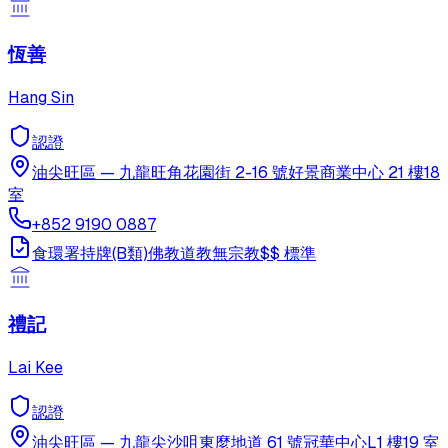
恆善
Hang Sin
認證
油尖旺區
—
九龍旺角花園街 2-16 號好景商業中心 21 樓18
室
+852 9190 0887
食環署持牌(B類)
佛教
道教
無宗教
$$
標準
禮記
Lai Kee
認證
油尖旺區
—
九龍尖沙咀東麼地道 61 號冠華中心L1 樓19 室