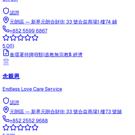
認證
元朗區
—
新界元朗合財街 33 號合益商場1 樓74 鋪
+852 5599 6867
5.0
(
1
)
食環署持牌(B類)
道教
無宗教
$
經濟
念親恩
Endless Love Care Service
認證
元朗區
—
新界元朗合財街 33 號合益商場1 樓73 號舖
+852 2552 9688