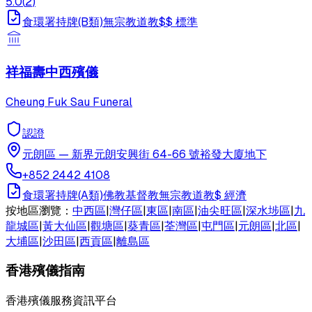
5.0
(
2
)
食環署持牌(B類)
無宗教
道教
$$
標準
祥福壽中西殯儀
Cheung Fuk Sau Funeral
認證
元朗區
—
新界元朗安興街 64-66 號裕發大廈地下
+852 2442 4108
食環署持牌(A類)
佛教
基督教
無宗教
道教
$
經濟
按地區瀏覽：
中西區
|
灣仔區
|
東區
|
南區
|
油尖旺區
|
深水埗區
|
九
龍城區
|
黃大仙區
|
觀塘區
|
葵青區
|
荃灣區
|
屯門區
|
元朗區
|
北區
|
大埔區
|
沙田區
|
西貢區
|
離島區
香港殯儀指南
香港殯儀服務資訊平台