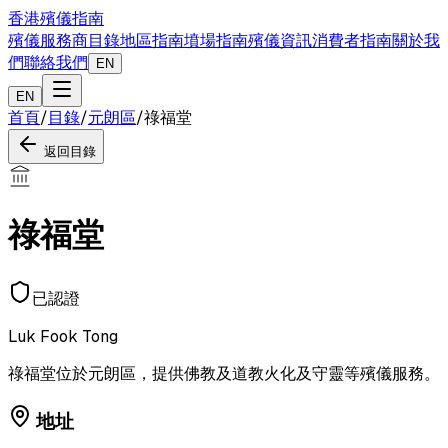
香港殯儀指南
殯儀服務商目錄
地區指南
墳場指南
殯儀資訊
消費者指南
關於我
們
聯絡我們
EN
EN
首頁
/
目錄
/
元朗區
/
祿福堂
返回目錄
祿福堂
已認證
Luk Fook Tong
祿福堂位於元朗區，提供佛教及道教火化及守靈等殯儀服務。
地址