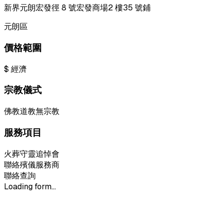
新界元朗宏發徑 8 號宏發商場2 樓35 號鋪
元朗區
價格範圍
$
經濟
宗教儀式
佛教
道教
無宗教
服務項目
火葬
守靈
追悼會
聯絡殯儀服務商
聯絡查詢
Loading form...