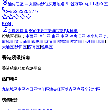
油尖旺區
—
九龍尖沙咀東麼地道 61 號冠華中心L1 樓19 室
+852 2326 3777
5.0
(
4
)
食環署持牌(B類)
佛教
道教
無宗教
$$
標準
按地區瀏覽：
中西區
|
灣仔區
|
東區
|
南區
|
油尖旺區
|
深水埗區
|
九
龍城區
|
黃大仙區
|
觀塘區
|
葵青區
|
荃灣區
|
屯門區
|
元朗區
|
北區
|
大埔區
|
沙田區
|
西貢區
|
離島區
香港殯儀指南
香港殯儀服務資訊平台
熱門地區
九龍城區
南區
沙田區
灣仔區
油尖旺區
葵青區
查看全部地區 →
殯儀服務