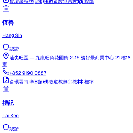
食環署持牌(B類)
佛教
道教
無宗教
$$
標準
恆善
Hang Sin
認證
油尖旺區
—
九龍旺角花園街 2-16 號好景商業中心 21 樓18
室
+852 9190 0887
食環署持牌(B類)
佛教
道教
無宗教
$$
標準
禮記
Lai Kee
認證