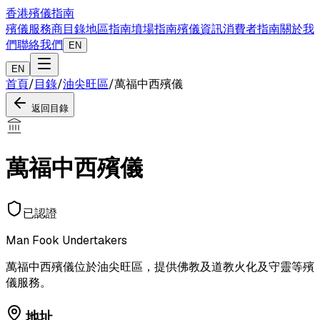
香港殯儀指南
殯儀服務商目錄
地區指南
墳場指南
殯儀資訊
消費者指南
關於我
們
聯絡我們
EN
EN
首頁
/
目錄
/
油尖旺區
/
萬福中西殯儀
返回目錄
萬福中西殯儀
已認證
Man Fook Undertakers
萬福中西殯儀位於油尖旺區，提供佛教及道教火化及守靈等殯
儀服務。
地址