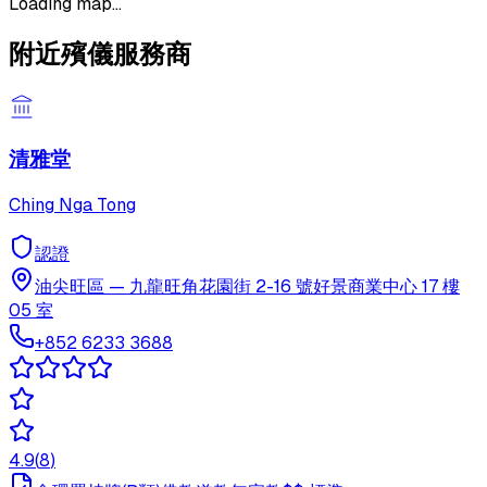
Loading map...
附近殯儀服務商
清雅堂
Ching Nga Tong
認證
油尖旺區
—
九龍旺角花園街 2-16 號好景商業中心 17 樓
05 室
+852 6233 3688
4.9
(
8
)