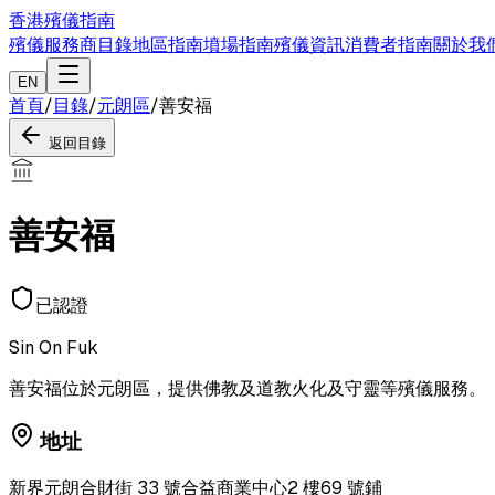
香港殯儀指南
殯儀服務商目錄
地區指南
墳場指南
殯儀資訊
消費者指南
關於我
EN
首頁
/
目錄
/
元朗區
/
善安福
返回目錄
善安福
已認證
Sin On Fuk
善安福位於元朗區，提供佛教及道教火化及守靈等殯儀服務。
地址
新界元朗合財街 33 號合益商業中心2 樓69 號鋪