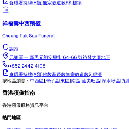
食環署持牌(B類)
無宗教
道教
$$
標準
祥福壽中西殯儀
Cheung Fuk Sau Funeral
認證
元朗區
—
新界元朗安興街 64-66 號裕發大廈地下
+852 2442 4108
食環署持牌(A類)
佛教
基督教
無宗教
道教
$
經濟
按地區瀏覽：
中西區
|
灣仔區
|
東區
|
南區
|
油尖旺區
|
深水埗區
|
九
香港殯儀指南
香港殯儀服務資訊平台
熱門地區