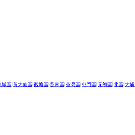
龍城區
|
黃大仙區
|
觀塘區
|
葵青區
|
荃灣區
|
屯門區
|
元朗區
|
北區
|
大埔