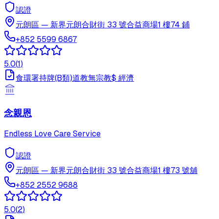
認證
元朗區
—
新界元朗合財街 33 號合益商場1 樓74 鋪
+852 5599 6867
5.0
(
1
)
食環署持牌(B類)
道教
無宗教
$
經濟
念親恩
Endless Love Care Service
認證
元朗區
—
新界元朗合財街 33 號合益商場1 樓73 號舖
+852 2552 9688
5.0
(
2
)