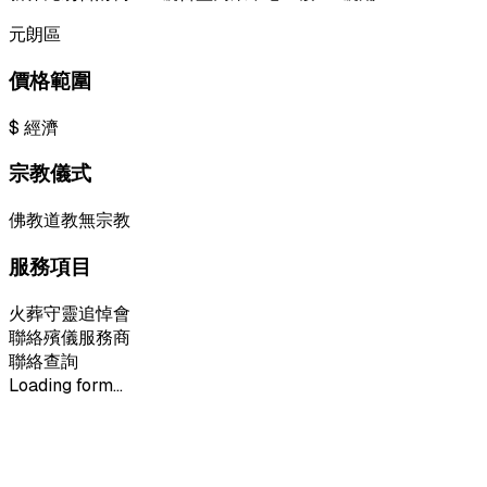
元朗區
價格範圍
$
經濟
宗教儀式
佛教
道教
無宗教
服務項目
火葬
守靈
追悼會
聯絡殯儀服務商
聯絡查詢
Loading form...