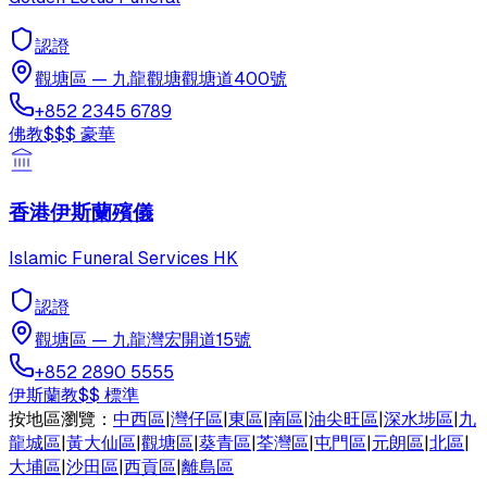
認證
觀塘區
—
九龍觀塘觀塘道400號
+852 2345 6789
佛教
$$$
豪華
香港伊斯蘭殯儀
Islamic Funeral Services HK
認證
觀塘區
—
九龍灣宏開道15號
+852 2890 5555
伊斯蘭教
$$
標準
按地區瀏覽：
中西區
|
灣仔區
|
東區
|
南區
|
油尖旺區
|
深水埗區
|
九
龍城區
|
黃大仙區
|
觀塘區
|
葵青區
|
荃灣區
|
屯門區
|
元朗區
|
北區
|
大埔區
|
沙田區
|
西貢區
|
離島區