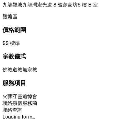
九龍觀塘九龍灣宏光道 8 號創豪坊6 樓 B 室
觀塘區
價格範圍
$$
標準
宗教儀式
佛教
道教
無宗教
服務項目
火葬
守靈
追悼會
聯絡殯儀服務商
聯絡查詢
Loading form...