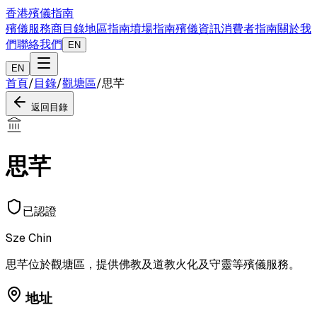
香港殯儀指南
殯儀服務商目錄
地區指南
墳場指南
殯儀資訊
消費者指南
關於我
們
聯絡我們
EN
EN
首頁
/
目錄
/
觀塘區
/
思芊
返回目錄
思芊
已認證
Sze Chin
思芊位於觀塘區，提供佛教及道教火化及守靈等殯儀服務。
地址