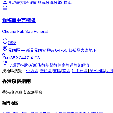
食環署持牌(B類)
無宗教
道教
$$
標準
祥福壽中西殯儀
Cheung Fuk Sau Funeral
認證
元朗區
—
新界元朗安興街 64-66 號裕發大廈地下
+852 2442 4108
食環署持牌(A類)
佛教
基督教
無宗教
道教
$
經濟
按地區瀏覽：
中西區
|
灣仔區
|
東區
|
南區
|
油尖旺區
|
深水埗區
|
九
香港殯儀指南
香港殯儀服務資訊平台
熱門地區