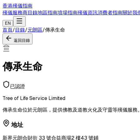
香港殯儀指南
殯儀服務商目錄
地區指南
墳場指南
殯儀資訊
消費者指南
關於我
EN
首頁
/
目錄
/
元朗區
/
傳承生命
返回目錄
傳承生命
已認證
Tree of Life Service Limited
傳承生命位於元朗區，提供佛教及道教火化及守靈等殯儀服務
地址
新界元朗合財街 33 號合益商場2 樓43 號鋪