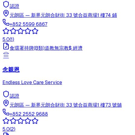
認證
元朗區
—
新界元朗合財街 33 號合益商場1 樓74 鋪
+852 5599 6867
5.0
(
1
)
食環署持牌(B類)
道教
無宗教
$
經濟
念親恩
Endless Love Care Service
認證
元朗區
—
新界元朗合財街 33 號合益商場1 樓73 號舖
+852 2552 9688
5.0
(
2
)