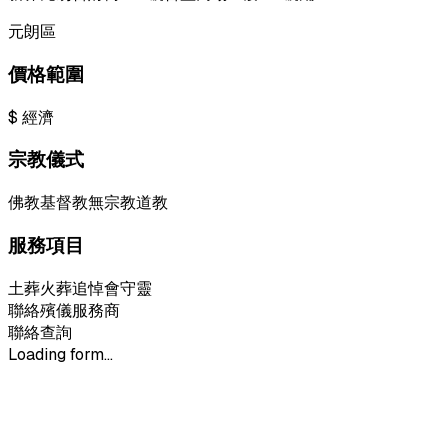
元朗區
價格範圍
$
經濟
宗教儀式
佛教
基督教
無宗教
道教
服務項目
土葬
火葬
追悼會
守靈
聯絡殯儀服務商
聯絡查詢
Loading form...