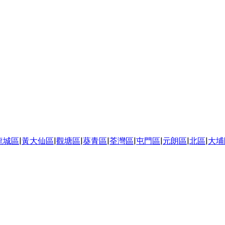
龍城區
|
黃大仙區
|
觀塘區
|
葵青區
|
荃灣區
|
屯門區
|
元朗區
|
北區
|
大埔