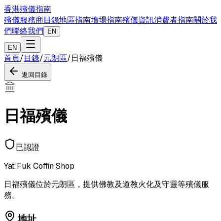
香港殯儀指南
殯儀服務商目錄
地區指南
墳場指南
殯儀資訊
消費者指南
關於我
們
聯絡我們
EN
EN
首頁
/
目錄
/
元朗區
/
日福殯儀
返回目錄
日福殯儀
已認證
Yat Fuk Coffin Shop
日福殯儀位於元朗區，提供佛教及道教火化及守靈等殯儀服
務。
地址