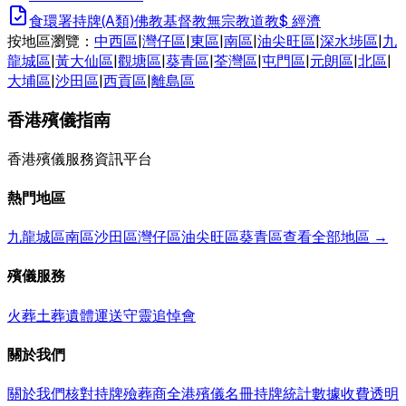
食環署持牌(A類)
佛教
基督教
無宗教
道教
$
經濟
按地區瀏覽：
中西區
|
灣仔區
|
東區
|
南區
|
油尖旺區
|
深水埗區
|
九
龍城區
|
黃大仙區
|
觀塘區
|
葵青區
|
荃灣區
|
屯門區
|
元朗區
|
北區
|
大埔區
|
沙田區
|
西貢區
|
離島區
香港殯儀指南
香港殯儀服務資訊平台
熱門地區
九龍城區
南區
沙田區
灣仔區
油尖旺區
葵青區
查看全部地區 →
殯儀服務
火葬
土葬
遺體運送
守靈
追悼會
關於我們
關於我們
核對持牌殮葬商
全港殯儀名冊
持牌統計數據
收費透明