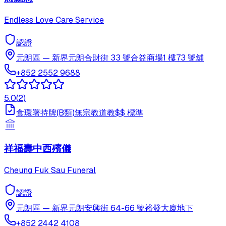
Endless Love Care Service
認證
元朗區
—
新界元朗合財街 33 號合益商場1 樓73 號舖
+852 2552 9688
5.0
(
2
)
食環署持牌(B類)
無宗教
道教
$$
標準
祥福壽中西殯儀
Cheung Fuk Sau Funeral
認證
元朗區
—
新界元朗安興街 64-66 號裕發大廈地下
+852 2442 4108