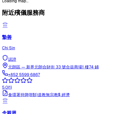
Loading map...
附近殯儀服務商
摯善
Chi Sin
認證
元朗區
—
新界元朗合財街 33 號合益商場1 樓74 鋪
+852 5599 6867
5.0
(
1
)
食環署持牌(B類)
道教
無宗教
$
經濟
念親恩