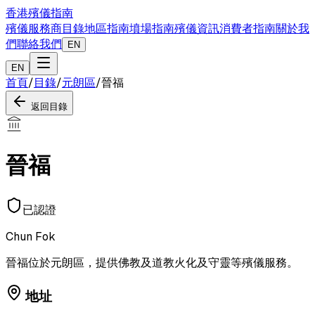
香港殯儀指南
殯儀服務商目錄
地區指南
墳場指南
殯儀資訊
消費者指南
關於我
們
聯絡我們
EN
EN
首頁
/
目錄
/
元朗區
/
晉福
返回目錄
晉福
已認證
Chun Fok
晉福位於元朗區，提供佛教及道教火化及守靈等殯儀服務。
地址