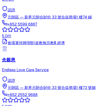
認證
元朗區
—
新界元朗合財街 33 號合益商場1 樓74 鋪
+852 5599 6867
5.0
(
1
)
食環署持牌(B類)
道教
無宗教
$
經濟
念親恩
Endless Love Care Service
認證
元朗區
—
新界元朗合財街 33 號合益商場1 樓73 號舖
+852 2552 9688