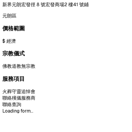
新界元朗宏發徑 8 號宏發商場2 樓41 號鋪
元朗區
價格範圍
$
經濟
宗教儀式
佛教
道教
無宗教
服務項目
火葬
守靈
追悼會
聯絡殯儀服務商
聯絡查詢
Loading form...