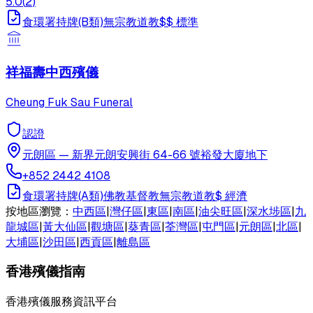
5.0
(
2
)
食環署持牌(B類)
無宗教
道教
$$
標準
祥福壽中西殯儀
Cheung Fuk Sau Funeral
認證
元朗區
—
新界元朗安興街 64-66 號裕發大廈地下
+852 2442 4108
食環署持牌(A類)
佛教
基督教
無宗教
道教
$
經濟
按地區瀏覽：
中西區
|
灣仔區
|
東區
|
南區
|
油尖旺區
|
深水埗區
|
九
龍城區
|
黃大仙區
|
觀塘區
|
葵青區
|
荃灣區
|
屯門區
|
元朗區
|
北區
|
大埔區
|
沙田區
|
西貢區
|
離島區
香港殯儀指南
香港殯儀服務資訊平台