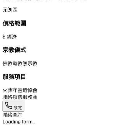
元朗區
價格範圍
$
經濟
宗教儀式
佛教
道教
無宗教
服務項目
火葬
守靈
追悼會
聯絡殯儀服務商
致電
聯絡查詢
Loading form...