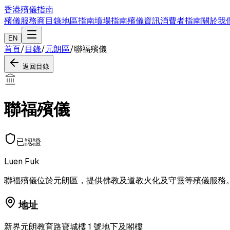
香港殯儀指南
殯儀服務商目錄
地區指南
墳場指南
殯儀資訊
消費者指南
關於我
EN
首頁
/
目錄
/
元朗區
/
聯福殯儀
返回目錄
聯福殯儀
已認證
Luen Fuk
聯福殯儀位於元朗區，提供佛教及道教火化及守靈等殯儀服務
地址
新界元朗教育路寶城樓 1 號地下及閣樓