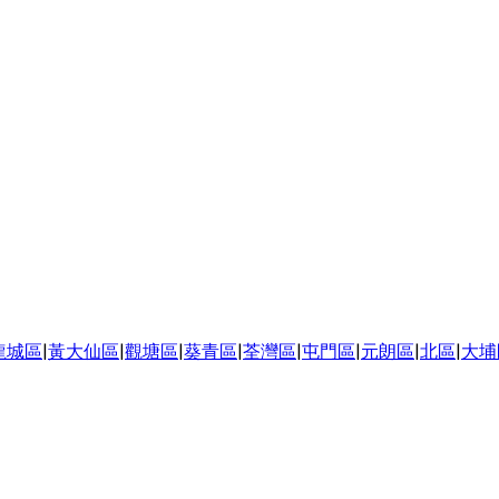
龍城區
|
黃大仙區
|
觀塘區
|
葵青區
|
荃灣區
|
屯門區
|
元朗區
|
北區
|
大埔