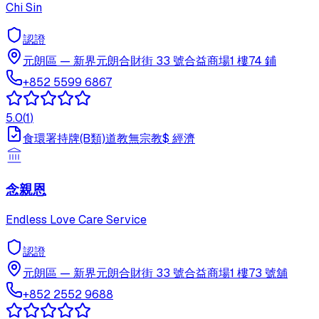
Chi Sin
認證
元朗區
—
新界元朗合財街 33 號合益商場1 樓74 鋪
+852 5599 6867
5.0
(
1
)
食環署持牌(B類)
道教
無宗教
$
經濟
念親恩
Endless Love Care Service
認證
元朗區
—
新界元朗合財街 33 號合益商場1 樓73 號舖
+852 2552 9688