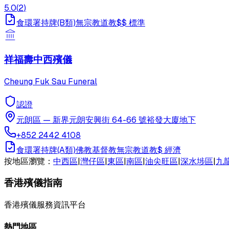
5.0
(
2
)
食環署持牌(B類)
無宗教
道教
$$
標準
祥福壽中西殯儀
Cheung Fuk Sau Funeral
認證
元朗區
—
新界元朗安興街 64-66 號裕發大廈地下
+852 2442 4108
食環署持牌(A類)
佛教
基督教
無宗教
道教
$
經濟
按地區瀏覽：
中西區
|
灣仔區
|
東區
|
南區
|
油尖旺區
|
深水埗區
|
九
香港殯儀指南
香港殯儀服務資訊平台
熱門地區