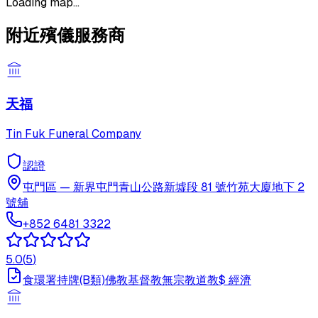
Loading map...
附近殯儀服務商
天福
Tin Fuk Funeral Company
認證
屯門區
—
新界屯門青山公路新墟段 81 號竹苑大廈地下 2
號舖
+852 6481 3322
5.0
(
5
)
食環署持牌(B類)
佛教
基督教
無宗教
道教
$
經濟