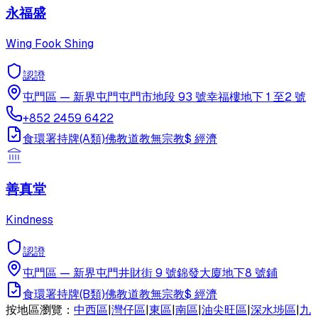
永福盛
Wing Fook Shing
認證
屯門區
—
新界屯門屯門市地段 93 號幸福樓地下 1 至2 號
+852 2459 6422
食環署持牌(A類)
佛教
道教
無宗教
$
經濟
善真堂
Kindness
認證
屯門區
—
新界屯門井財街 9 號錦發大廈地下8 號鋪
食環署持牌(B類)
佛教
道教
無宗教
$
經濟
按地區瀏覽：
中西區
|
灣仔區
|
東區
|
南區
|
油尖旺區
|
深水埗區
|
九