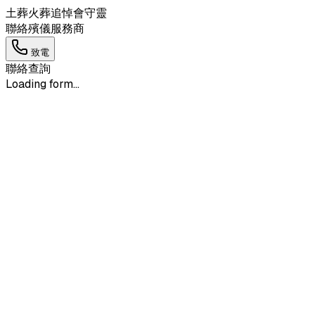
土葬
火葬
追悼會
守靈
聯絡殯儀服務商
致電
聯絡查詢
Loading form...