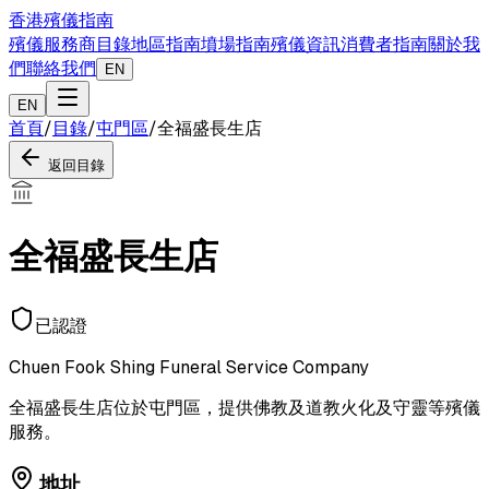
香港殯儀指南
殯儀服務商目錄
地區指南
墳場指南
殯儀資訊
消費者指南
關於我
們
聯絡我們
EN
EN
首頁
/
目錄
/
屯門區
/
全福盛長生店
返回目錄
全福盛長生店
已認證
Chuen Fook Shing Funeral Service Company
全福盛長生店位於屯門區，提供佛教及道教火化及守靈等殯儀
服務。
地址