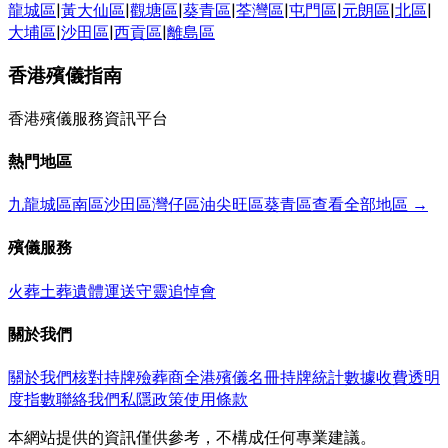
龍城區
|
黃大仙區
|
觀塘區
|
葵青區
|
荃灣區
|
屯門區
|
元朗區
|
北區
|
大埔區
|
沙田區
|
西貢區
|
離島區
香港殯儀指南
香港殯儀服務資訊平台
熱門地區
九龍城區
南區
沙田區
灣仔區
油尖旺區
葵青區
查看全部地區 →
殯儀服務
火葬
土葬
遺體運送
守靈
追悼會
關於我們
關於我們
核對持牌殮葬商
全港殯儀名冊
持牌統計數據
收費透明
度指數
聯絡我們
私隱政策
使用條款
本網站提供的資訊僅供參考，不構成任何專業建議。