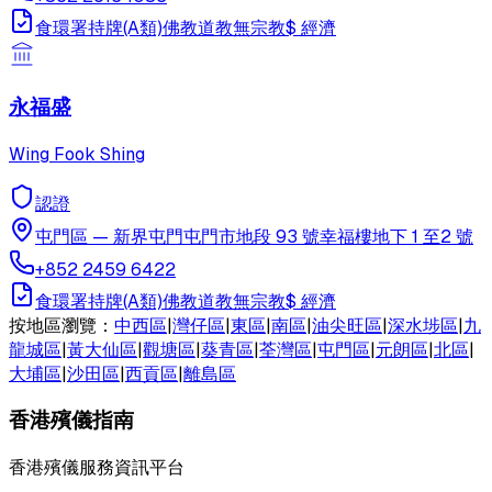
食環署持牌(A類)
佛教
道教
無宗教
$
經濟
永福盛
Wing Fook Shing
認證
屯門區
—
新界屯門屯門市地段 93 號幸福樓地下 1 至2 號
+852 2459 6422
食環署持牌(A類)
佛教
道教
無宗教
$
經濟
按地區瀏覽：
中西區
|
灣仔區
|
東區
|
南區
|
油尖旺區
|
深水埗區
|
九
龍城區
|
黃大仙區
|
觀塘區
|
葵青區
|
荃灣區
|
屯門區
|
元朗區
|
北區
|
大埔區
|
沙田區
|
西貢區
|
離島區
香港殯儀指南
香港殯儀服務資訊平台