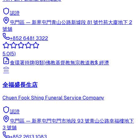
認證
屯門區
—
新界屯門青山公路新墟段 81 號竹苑大廈地下 2
號舖
+852 6481 3322
5.0
(
5
)
食環署持牌(B類)
佛教
基督教
無宗教
道教
$
經濟
全福盛長生店
Chuen Fook Shing Funeral Service Company
認證
屯門區
—
新界屯門屯門市地段 93 號青山公路幸福樓地下
3 號舖
+852 2613 1083