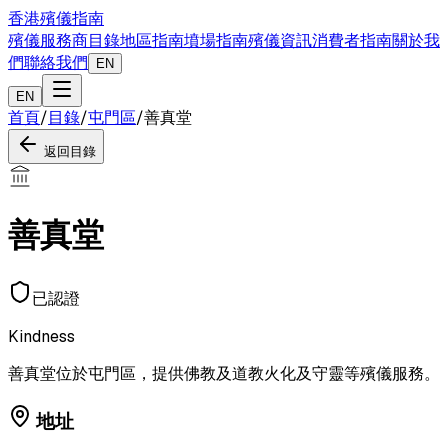
香港殯儀指南
殯儀服務商目錄
地區指南
墳場指南
殯儀資訊
消費者指南
關於我
們
聯絡我們
EN
EN
首頁
/
目錄
/
屯門區
/
善真堂
返回目錄
善真堂
已認證
Kindness
善真堂位於屯門區，提供佛教及道教火化及守靈等殯儀服務。
地址