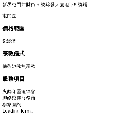
新界屯門井財街 9 號錦發大廈地下8 號鋪
屯門區
價格範圍
$
經濟
宗教儀式
佛教
道教
無宗教
服務項目
火葬
守靈
追悼會
聯絡殯儀服務商
聯絡查詢
Loading form...