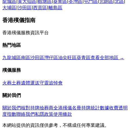
龍城區
|
黃大仙區
|
觀塘區
|
葵青區
|
荃灣區
|
屯門區
|
元朗區
|
北區
|
大埔區
|
沙田區
|
西貢區
|
離島區
香港殯儀指南
香港殯儀服務資訊平台
熱門地區
九龍城區
南區
沙田區
灣仔區
油尖旺區
葵青區
查看全部地區 →
殯儀服務
火葬
土葬
遺體運送
守靈
追悼會
關於我們
關於我們
核對持牌殮葬商
全港殯儀名冊
持牌統計數據
收費透明
度指數
聯絡我們
私隱政策
使用條款
本網站提供的資訊僅供參考，不構成任何專業建議。