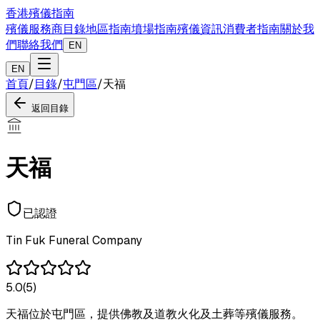
香港殯儀指南
殯儀服務商目錄
地區指南
墳場指南
殯儀資訊
消費者指南
關於我
們
聯絡我們
EN
EN
首頁
/
目錄
/
屯門區
/
天福
返回目錄
天福
已認證
Tin Fuk Funeral Company
5.0
(
5
)
天福位於屯門區，提供佛教及道教火化及土葬等殯儀服務。