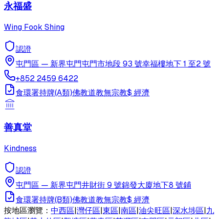
永福盛
Wing Fook Shing
認證
屯門區
—
新界屯門屯門市地段 93 號幸福樓地下 1 至2 號
+852 2459 6422
食環署持牌(A類)
佛教
道教
無宗教
$
經濟
善真堂
Kindness
認證
屯門區
—
新界屯門井財街 9 號錦發大廈地下8 號鋪
食環署持牌(B類)
佛教
道教
無宗教
$
經濟
按地區瀏覽：
中西區
|
灣仔區
|
東區
|
南區
|
油尖旺區
|
深水埗區
|
九