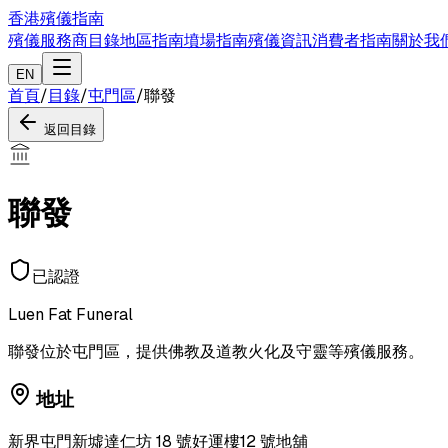
香港殯儀指南
殯儀服務商目錄
地區指南
墳場指南
殯儀資訊
消費者指南
關於我
EN
首頁
/
目錄
/
屯門區
/
聯發
返回目錄
聯發
已認證
Luen Fat Funeral
聯發位於屯門區，提供佛教及道教火化及守靈等殯儀服務。
地址
新界屯門新墟達仁坊 18 號好運樓12 號地舖