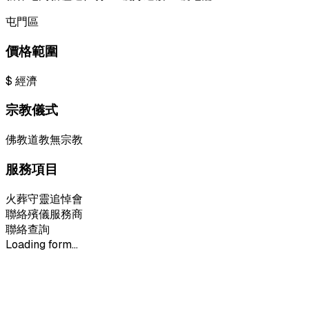
屯門區
價格範圍
$
經濟
宗教儀式
佛教
道教
無宗教
服務項目
火葬
守靈
追悼會
聯絡殯儀服務商
聯絡查詢
Loading form...