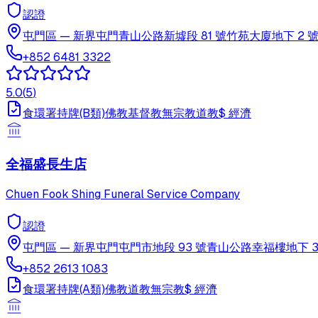
認證
屯門區
—
新界屯門青山公路新墟段 81 號竹苑大廈地下 2 
+852 6481 3322
5.0
(
5
)
食環署持牌(B類)
佛教
基督教
無宗教
道教
$
經濟
全福盛長生店
Chuen Fook Shing Funeral Service Company
認證
屯門區
—
新界屯門屯門市地段 93 號青山公路幸福樓地下 3
+852 2613 1083
食環署持牌(A類)
佛教
道教
無宗教
$
經濟