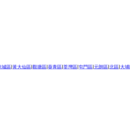
龍城區
|
黃大仙區
|
觀塘區
|
葵青區
|
荃灣區
|
屯門區
|
元朗區
|
北區
|
大埔