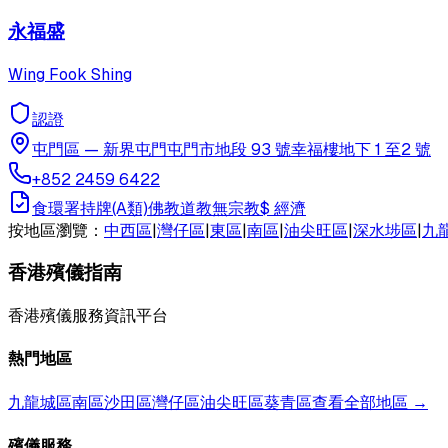
永福盛
Wing Fook Shing
認證
屯門區
—
新界屯門屯門市地段 93 號幸福樓地下 1 至2 號
+852 2459 6422
食環署持牌(A類)
佛教
道教
無宗教
$
經濟
按地區瀏覽：
中西區
|
灣仔區
|
東區
|
南區
|
油尖旺區
|
深水埗區
|
九
香港殯儀指南
香港殯儀服務資訊平台
熱門地區
九龍城區
南區
沙田區
灣仔區
油尖旺區
葵青區
查看全部地區 →
殯儀服務