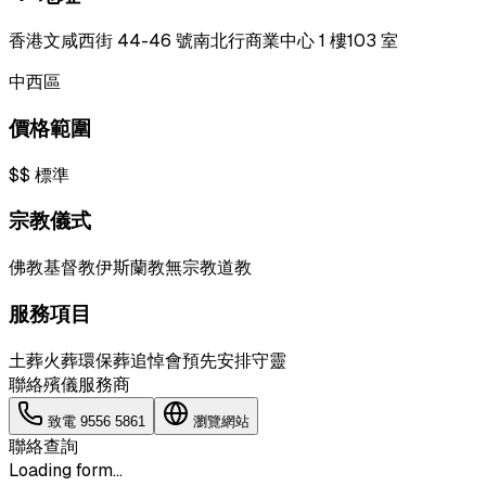
香港文咸西街 44-46 號南北行商業中心 1 樓103 室
中西區
價格範圍
$$
標準
宗教儀式
佛教
基督教
伊斯蘭教
無宗教
道教
服務項目
土葬
火葬
環保葬
追悼會
預先安排
守靈
聯絡殯儀服務商
致電
9556 5861
瀏覽網站
聯絡查詢
Loading form...