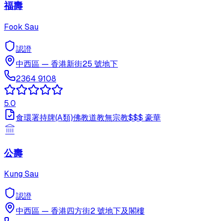
福壽
Fook Sau
認證
中西區
—
香港新街25 號地下
2364 9108
5.0
食環署持牌(A類)
佛教
道教
無宗教
$$$
豪華
公壽
Kung Sau
認證
中西區
—
香港四方街2 號地下及閣樓