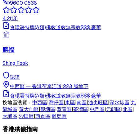
9600 0638
4.2
(
13
)
食環署持牌(A類)
佛教
道教
無宗教
$$$
豪華
勝福
Shing Fook
認證
中西區
—
香港荷李活道 228 號地下
食環署持牌(A類)
佛教
道教
無宗教
$$$
豪華
按地區瀏覽：
中西區
|
灣仔區
|
東區
|
南區
|
油尖旺區
|
深水埗區
|
九
龍城區
|
黃大仙區
|
觀塘區
|
葵青區
|
荃灣區
|
屯門區
|
元朗區
|
北區
|
大埔區
|
沙田區
|
西貢區
|
離島區
香港殯儀指南