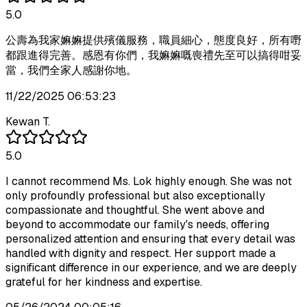
5.0
公壽為我家嫲嫲提供殯儀服務，職員細心，態度良好，所有嘢
都跟進得完善。感恩有你們，我嫲嫲嘅喪禮先至可以搞得咁妥
當，我們全家人感謝你地。
11/22/2025 06:53:23
Kewan T.
5.0
I cannot recommend Ms. Lok highly enough. She was not
only profoundly professional but also exceptionally
compassionate and thoughtful. She went above and
beyond to accommodate our family's needs, offering
personalized attention and ensuring that every detail was
handled with dignity and respect. Her support made a
significant difference in our experience, and we are deeply
grateful for her kindness and expertise.