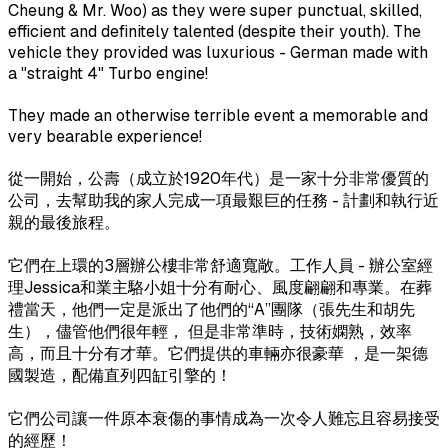
Cheung & Mr. Woo) as they were super punctual, skilled,
efficient and definitely talented (despite their youth). The
vehicle they provided was luxurious - German made with
a "straight 4" Turbo engine!
They made an otherwise terrible event a memorable and
very bearable experience!
從一開始，公壽（成立於1920年代）是一家十分非常優質的
公司，去幫助我的家人完成一項最艱巨的任務 - 計劃和執行近
親的最後旅程。
它們在上環的3層辦公樓非常舒適寬敞。工作人員 - 辦公室經
理Jessica和業主駱小姐十分有耐心、風度翩翩和專業。在葬
禮當天，他們一定是派出了他們的“A”團隊（張先生和胡先
生），儘管他們很年輕， 但是非常準時，技術嫻熟，效率
高，而且十分有才華。它們提供的車輛亦很豪華 ，是一架德
國製造，配備直列四缸引擎的！
它們公司讓一件原本衰傷的事情成為一次令人難忘且容易接受
的經歷！