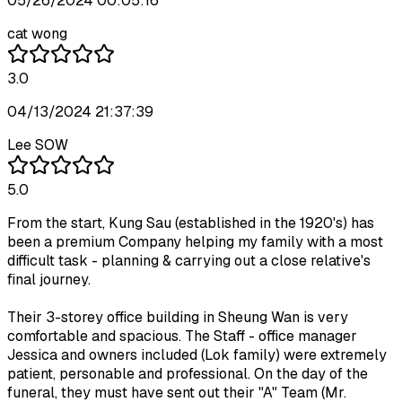
05/26/2024 00:05:16
cat wong
3.0
04/13/2024 21:37:39
Lee SOW
5.0
From the start, Kung Sau (established in the 1920's) has
been a premium Company helping my family with a most
difficult task - planning & carrying out a close relative's
final journey.
Their 3-storey office building in Sheung Wan is very
comfortable and spacious. The Staff - office manager
Jessica and owners included (Lok family) were extremely
patient, personable and professional. On the day of the
funeral, they must have sent out their "A" Team (Mr.