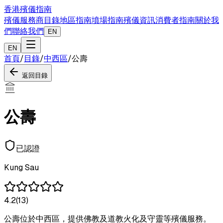
香港殯儀指南
殯儀服務商目錄
地區指南
墳場指南
殯儀資訊
消費者指南
關於我
們
聯絡我們
EN
EN
首頁
/
目錄
/
中西區
/
公壽
返回目錄
公壽
已認證
Kung Sau
4.2
(
13
)
公壽位於中西區，提供佛教及道教火化及守靈等殯儀服務。