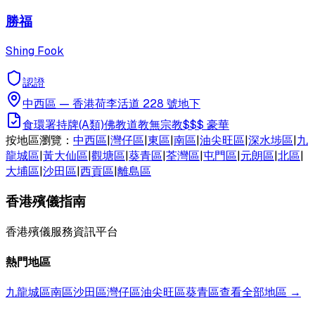
勝福
Shing Fook
認證
中西區
—
香港荷李活道 228 號地下
食環署持牌(A類)
佛教
道教
無宗教
$$$
豪華
按地區瀏覽：
中西區
|
灣仔區
|
東區
|
南區
|
油尖旺區
|
深水埗區
|
九
龍城區
|
黃大仙區
|
觀塘區
|
葵青區
|
荃灣區
|
屯門區
|
元朗區
|
北區
|
大埔區
|
沙田區
|
西貢區
|
離島區
香港殯儀指南
香港殯儀服務資訊平台
熱門地區
九龍城區
南區
沙田區
灣仔區
油尖旺區
葵青區
查看全部地區 →