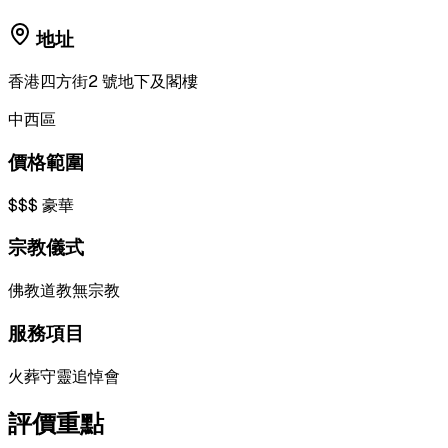
地址
香港四方街2 號地下及閣樓
中西區
價格範圍
$$$
豪華
宗教儀式
佛教
道教
無宗教
服務項目
火葬
守靈
追悼會
評價重點