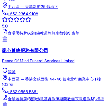
中西區
—
香港新街25 號地下
+852 2364 9108
5.0
食環署持牌(A類)
佛教
道教
無宗教
$$$
豪華
慰心善終服務有限公司
Peace Of Mind Funeral Services Limited
認證
中西區
—
香港文咸西街 44-46 號南北行商業中心 1 樓
103 室
+852 9556 5861
食環署持牌(B類)
佛教
基督教
伊斯蘭教
無宗教
道教
$$
標準