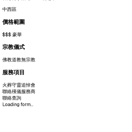
中西區
價格範圍
$$$
豪華
宗教儀式
佛教
道教
無宗教
服務項目
火葬
守靈
追悼會
聯絡殯儀服務商
聯絡查詢
Loading form...