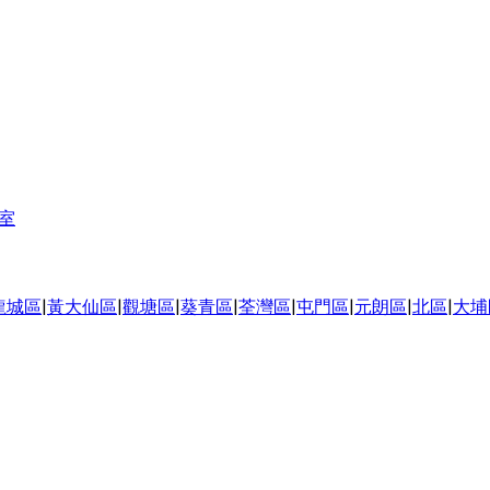
 室
龍城區
|
黃大仙區
|
觀塘區
|
葵青區
|
荃灣區
|
屯門區
|
元朗區
|
北區
|
大埔