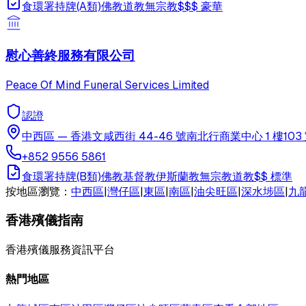
食環署持牌(A類)
佛教
道教
無宗教
$$$
豪華
慰心善終服務有限公司
Peace Of Mind Funeral Services Limited
認證
中西區
—
香港文咸西街 44-46 號南北行商業中心 1 樓103
+852 9556 5861
食環署持牌(B類)
佛教
基督教
伊斯蘭教
無宗教
道教
$$
標準
按地區瀏覽：
中西區
|
灣仔區
|
東區
|
南區
|
油尖旺區
|
深水埗區
|
九
香港殯儀指南
香港殯儀服務資訊平台
熱門地區