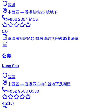
認證
中西區
—
香港新街25 號地下
+852 2364 9108
5.0
食環署持牌(A類)
佛教
道教
無宗教
$$$
豪華
公壽
Kung Sau
認證
中西區
—
香港四方街2 號地下及閣樓
+852 9600 0638
4.2
(
13
)