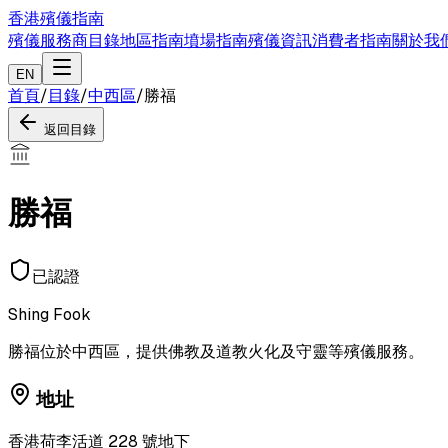
香港殯儀指南
殯儀服務商目錄
地區指南
墳場指南
殯儀資訊
消費者指南
關於我
EN
首頁
/
目錄
/
中西區
/
勝福
返回目錄
勝福
已認證
Shing Fook
勝福位於中西區，提供佛教及道教火化及守靈等殯儀服務。
地址
香港荷李活道 228 號地下