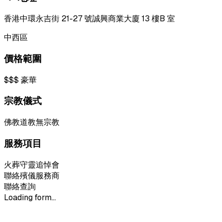
香港中環永吉街 21-27 號誠興商業大廈 13 樓B 室
中西區
價格範圍
$$$
豪華
宗教儀式
佛教
道教
無宗教
服務項目
火葬
守靈
追悼會
聯絡殯儀服務商
聯絡查詢
Loading form...