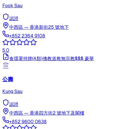
Fook Sau
認證
中西區
—
香港新街25 號地下
+852 2364 9108
5.0
食環署持牌(A類)
佛教
道教
無宗教
$$$
豪華
公壽
Kung Sau
認證
中西區
—
香港四方街2 號地下及閣樓
+852 9600 0638