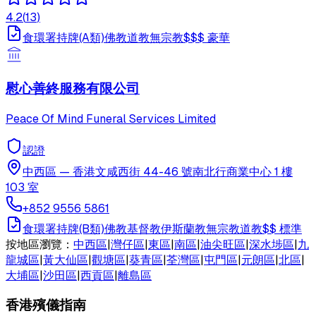
4.2
(
13
)
食環署持牌(A類)
佛教
道教
無宗教
$$$
豪華
慰心善終服務有限公司
Peace Of Mind Funeral Services Limited
認證
中西區
—
香港文咸西街 44-46 號南北行商業中心 1 樓
103 室
+852 9556 5861
食環署持牌(B類)
佛教
基督教
伊斯蘭教
無宗教
道教
$$
標準
按地區瀏覽：
中西區
|
灣仔區
|
東區
|
南區
|
油尖旺區
|
深水埗區
|
九
龍城區
|
黃大仙區
|
觀塘區
|
葵青區
|
荃灣區
|
屯門區
|
元朗區
|
北區
|
大埔區
|
沙田區
|
西貢區
|
離島區
香港殯儀指南