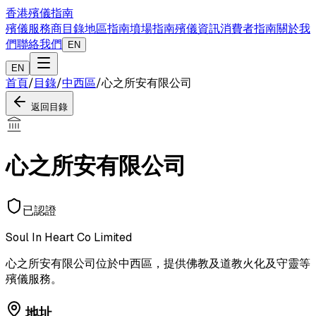
香港殯儀指南
殯儀服務商目錄
地區指南
墳場指南
殯儀資訊
消費者指南
關於我
們
聯絡我們
EN
EN
首頁
/
目錄
/
中西區
/
心之所安有限公司
返回目錄
心之所安有限公司
已認證
Soul In Heart Co Limited
心之所安有限公司位於中西區，提供佛教及道教火化及守靈等
殯儀服務。
地址